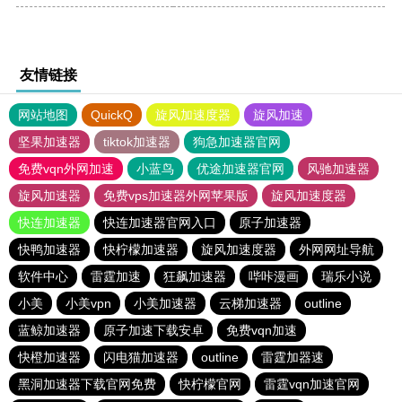
友情链接
网站地图
QuickQ
旋风加速度器
旋风加速
坚果加速器
tiktok加速器
狗急加速器官网
免费vqn外网加速
小蓝鸟
优途加速器官网
风驰加速器
旋风加速器
免费vps加速器外网苹果版
旋风加速度器
快连加速器
快连加速器官网入口
原子加速器
快鸭加速器
快柠檬加速器
旋风加速度器
外网网址导航
软件中心
雷霆加速
狂飙加速器
哔咔漫画
瑞乐小说
小美
小美vpn
小美加速器
云梯加速器
outline
蓝鲸加速器
原子加速下载安卓
免费vqn加速
快橙加速器
闪电猫加速器
outline
雷霆加器速
黑洞加速器下载官网免费
快柠檬官网
雷霆vqn加速官网