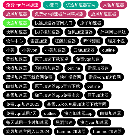
免费vqn外网加速
小蓝鸟
优途加速器官网
风驰加速器
旋风加速器
免费vps加速器外网苹果版
旋风加速度器
快连加速器
快连加速器官网入口
原子加速器
快鸭加速器
快柠檬加速器
旋风加速度器
外网网址导航
软件中心
雷霆加速
狂飙加速器
哔咔漫画
瑞乐小说
小美
小美vpn
小美加速器
云梯加速器
outline
蓝鲸加速器
原子加速下载安卓
免费vqn加速
快橙加速器
闪电猫加速器
outline
雷霆加器速
黑洞加速器下载官网免费
快柠檬官网
雷霆vqn加速官网
白鲸加速器
原子加速器app官方下载
outline
暴雪加速器
梯子加速器app免费永久
原子加速器
免费vqn加速2023
暴雪vp永久免费加速器下载官网
免费vqn试用7天
outline
快连加速器app
白鲸加速器
每天试用一小时加速器
黑洞加速
快连vρn加速器
旋风加速官网入口2024
hammer加速器
hammer加速器