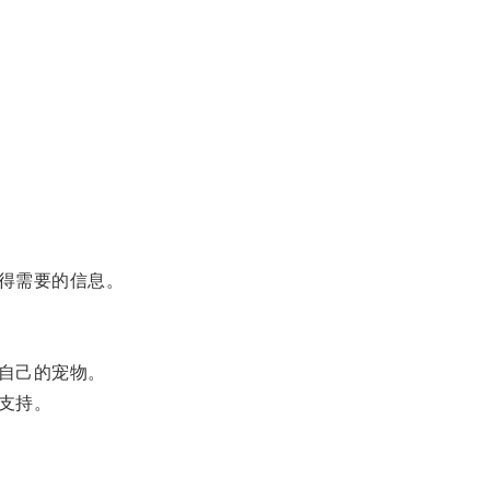
得需要的信息。
自己的宠物。
支持。