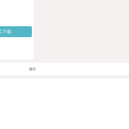
PC下载
排行