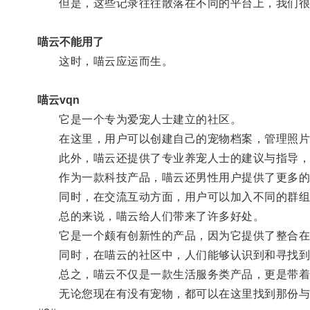
但是，这些记录往往散落在不同的平台上，我们很
喵云不能用了
这时，喵云应运而生。
喵云vqn
它是一个专为爱宠人士建立的社区。
在这里，用户可以创建自己的宠物档案，管理照片
此外，喵云还提供了专业养宠人士的建议与指导，
作为一款科技产品，喵云还男性用户提供了更多的便
同时，在交流互动方面，用户可以加入不同的群组
总的来说，喵云给人们带来了许多好处。
它是一个颇有创新性的产品，因为它提供了整合在一
同时，在喵云的社区中，人们能够认识到和寻找到同
总之，喵云不仅是一款生活服务类产品，更是带着
无论您现在有没有宠物，都可以在这里找到那份与