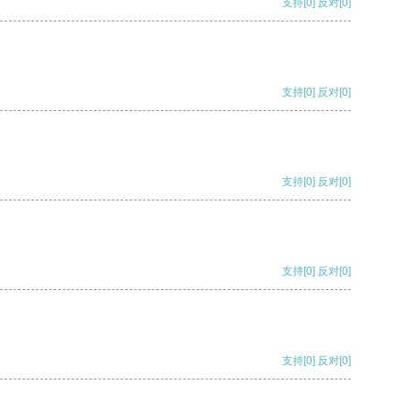
支持
[0]
反对
[0]
支持
[0]
反对
[0]
支持
[0]
反对
[0]
支持
[0]
反对
[0]
支持
[0]
反对
[0]