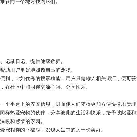
难在同一个地方找到它们。
、记录日记、提供健康数据。
帮助用户更好地照顾自己的宠物。
利，比如优秀的搜索功能，用户只需输入相关词汇，便可获
，在社区中和同伴交流心得、分享快乐。
个平台上的养宠信息，进而使人们变得更加方便快捷地管理
样热爱宠物的伙伴，分享彼此的生活和快乐，给予彼此爱和
温暖和感情的家园。
爱宠相伴的幸福感，发现人生中的另一份美好。