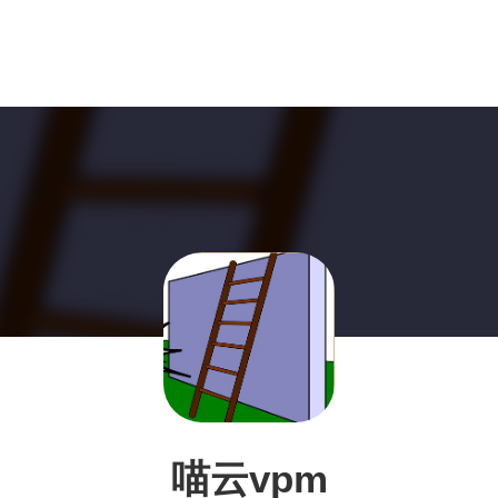
喵云vpm