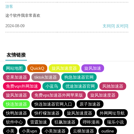
游客
这个软件我非常喜欢
2024-08-09
支持
[0]
反对
[0]
友情链接
网站地图
QuickQ
旋风加速度器
旋风加速
坚果加速器
tiktok加速器
狗急加速器官网
免费vqn外网加速
小蓝鸟
优途加速器官网
风驰加速器
旋风加速器
免费vps加速器外网苹果版
旋风加速度器
快连加速器
快连加速器官网入口
原子加速器
快鸭加速器
快柠檬加速器
旋风加速度器
外网网址导航
软件中心
雷霆加速
狂飙加速器
哔咔漫画
瑞乐小说
小美
小美vpn
小美加速器
云梯加速器
outline