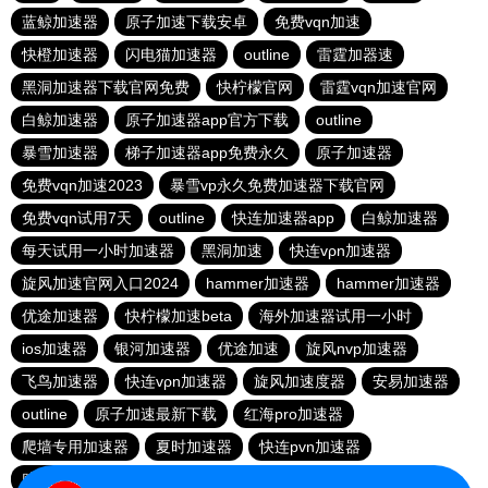
蓝鲸加速器
原子加速下载安卓
免费vqn加速
快橙加速器
闪电猫加速器
outline
雷霆加器速
黑洞加速器下载官网免费
快柠檬官网
雷霆vqn加速官网
白鲸加速器
原子加速器app官方下载
outline
暴雪加速器
梯子加速器app免费永久
原子加速器
免费vqn加速2023
暴雪vp永久免费加速器下载官网
免费vqn试用7天
outline
快连加速器app
白鲸加速器
每天试用一小时加速器
黑洞加速
快连vρn加速器
旋风加速官网入口2024
hammer加速器
hammer加速器
优途加速器
快柠檬加速beta
海外加速器试用一小时
ios加速器
银河加速器
优途加速
旋风nvp加速器
飞鸟加速器
快连vρn加速器
旋风加速度器
安易加速器
outline
原子加速最新下载
红海pro加速器
爬墙专用加速器
夏时加速器
快连pvn加速器
赔钱机场官网