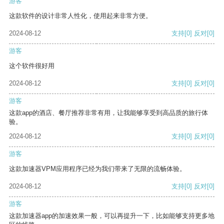
游客
这款软件的设计非常人性化，使用起来非常方便。
2024-08-12
支持
[0]
反对
[0]
游客
这个软件很好用
2024-08-12
支持
[0]
反对
[0]
游客
这款app的酒店、餐厅推荐非常有用，让我能够享受到高品质的旅行体
验。
2024-08-12
支持
[0]
反对
[0]
游客
这款加速器VPM应用程序已经为我们带来了无限的流畅体验。
2024-08-12
支持
[0]
反对
[0]
游客
这款加速器app的加速效果一般，可以再提升一下，比如能够支持更多地