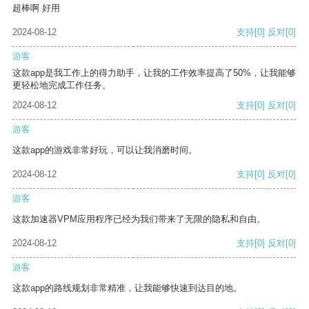
超棒啊 好用
2024-08-12
支持
[0]
反对
[0]
游客
这款app是我工作上的得力助手，让我的工作效率提高了50%，让我能够
更轻松地完成工作任务。
2024-08-12
支持
[0]
反对
[0]
游客
这款app的游戏非常好玩，可以让我消磨时间。
2024-08-12
支持
[0]
反对
[0]
游客
这款加速器VPM应用程序已经为我们带来了无限的隐私和自由。
2024-08-12
支持
[0]
反对
[0]
游客
这款app的路线规划非常精准，让我能够快速到达目的地。