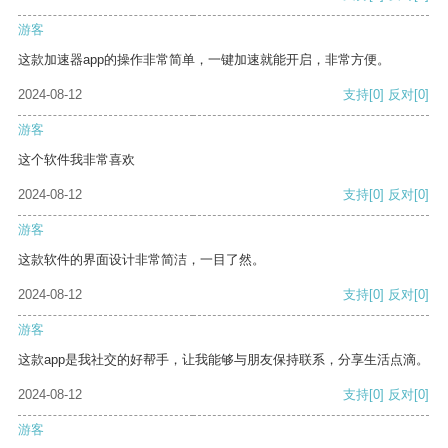
游客
这款加速器app的操作非常简单，一键加速就能开启，非常方便。
2024-08-12
支持
[0]
反对
[0]
游客
这个软件我非常喜欢
2024-08-12
支持
[0]
反对
[0]
游客
这款软件的界面设计非常简洁，一目了然。
2024-08-12
支持
[0]
反对
[0]
游客
这款app是我社交的好帮手，让我能够与朋友保持联系，分享生活点滴。
2024-08-12
支持
[0]
反对
[0]
游客