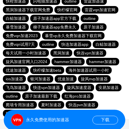
快橙加速器
闪电猫加速器
outline
雷霆加器速
黑洞加速器下载官网免费
快柠檬官网
雷霆vqn加速官网
白鲸加速器
原子加速器app官方下载
outline
暴雪加速器
梯子加速器app免费永久
原子加速器
免费vqn加速2023
暴雪vp永久免费加速器下载官网
免费vqn试用7天
outline
快连加速器app
白鲸加速器
每天试用一小时加速器
黑洞加速
快连vρn加速器
旋风加速官网入口2024
hammer加速器
hammer加速器
优途加速器
快柠檬加速beta
海外加速器试用一小时
ios加速器
银河加速器
优途加速
旋风nvp加速器
飞鸟加速器
快连vρn加速器
旋风加速度器
安易加速器
outline
原子加速最新下载
红海pro加速器
爬墙专用加速器
夏时加速器
快连pvn加速器
赔钱机场官网
永久免费使用的加速器
下载