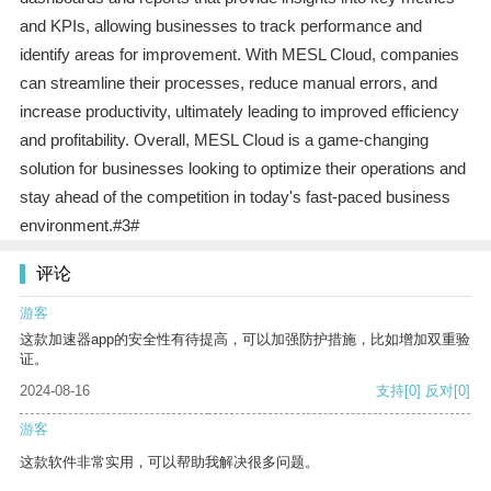
and KPIs, allowing businesses to track performance and
identify areas for improvement. With MESL Cloud, companies
can streamline their processes, reduce manual errors, and
increase productivity, ultimately leading to improved efficiency
and profitability. Overall, MESL Cloud is a game-changing
solution for businesses looking to optimize their operations and
stay ahead of the competition in today's fast-paced business
environment.#3#
评论
游客
这款加速器app的安全性有待提高，可以加强防护措施，比如增加双重验
证。
2024-08-16
支持
[0]
反对
[0]
游客
这款软件非常实用，可以帮助我解决很多问题。