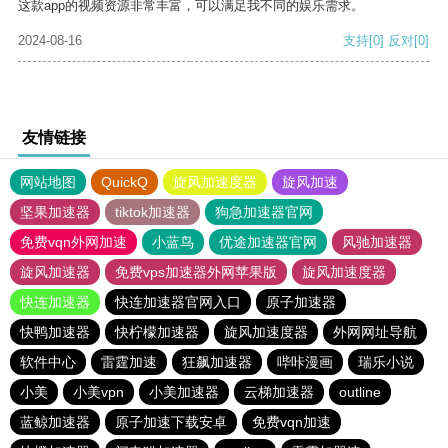
这款app的视频资源非常丰富，可以满足我不同的娱乐需求。
2024-08-16
支持
[0]
反对
[0]
友情链接
网站地图
QuickQ
旋风加速度器
旋风加速
坚果加速器
tiktok加速器
狗急加速器官网
免费vqn外网加速
小蓝鸟
优途加速器官网
风驰加速器
旋风加速器
免费vps加速器外网苹果版
旋风加速度器
快连加速器
快连加速器官网入口
原子加速器
快鸭加速器
快柠檬加速器
旋风加速度器
外网网址导航
软件中心
雷霆加速
狂飙加速器
哔咔漫画
瑞乐小说
小美
小美vpn
小美加速器
云梯加速器
outline
蓝鲸加速器
原子加速下载安卓
免费vqn加速