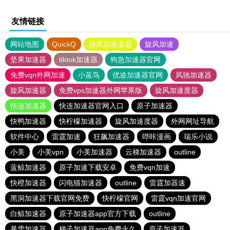
友情链接
网站地图
QuickQ
旋风加速度器
旋风加速
坚果加速器
tiktok加速器
狗急加速器官网
免费vqn外网加速
小蓝鸟
优途加速器官网
风驰加速器
旋风加速器
免费vps加速器外网苹果版
旋风加速度器
快连加速器
快连加速器官网入口
原子加速器
快鸭加速器
快柠檬加速器
旋风加速度器
外网网址导航
软件中心
雷霆加速
狂飙加速器
哔咔漫画
瑞乐小说
小美
小美vpn
小美加速器
云梯加速器
outline
蓝鲸加速器
原子加速下载安卓
免费vqn加速
快橙加速器
闪电猫加速器
outline
雷霆加器速
黑洞加速器下载官网免费
快柠檬官网
雷霆vqn加速官网
白鲸加速器
原子加速器app官方下载
outline
暴雪加速器
梯子加速器app免费永久
原子加速器