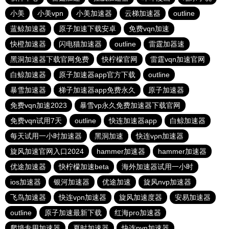
小美
小美vpn
小美加速器
云梯加速器
outline
蓝鲸加速器
原子加速下载安卓
免费vqn加速
快橙加速器
闪电猫加速器
outline
雷霆加器速
黑洞加速器下载官网免费
快柠檬官网
雷霆vqn加速官网
白鲸加速器
原子加速器app官方下载
outline
暴雪加速器
梯子加速器app免费永久
原子加速器
免费vqn加速2023
暴雪vp永久免费加速器下载官网
免费vqn试用7天
outline
快连加速器app
白鲸加速器
每天试用一小时加速器
黑洞加速
快连vρn加速器
旋风加速官网入口2024
hammer加速器
hammer加速器
优途加速器
快柠檬加速beta
海外加速器试用一小时
ios加速器
银河加速器
优途加速
旋风nvp加速器
飞鸟加速器
快连vρn加速器
旋风加速度器
安易加速器
outline
原子加速最新下载
红海pro加速器
爬墙专用加速器
夏时加速器
快连pvn加速器