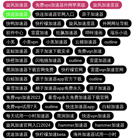
旋风加速器
免费vps加速器外网苹果版
旋风加速度器
快连加速器
快连加速器官网入口
原子加速器
快鸭加速器
快柠檬加速器
旋风加速度器
外网网址导航
软件中心
雷霆加速
狂飙加速器
哔咔漫画
瑞乐小说
小美
小美vpn
小美加速器
云梯加速器
outline
蓝鲸加速器
原子加速下载安卓
免费vqn加速
快橙加速器
闪电猫加速器
outline
雷霆加器速
黑洞加速器下载官网免费
快柠檬官网
雷霆vqn加速官网
白鲸加速器
原子加速器app官方下载
outline
暴雪加速器
梯子加速器app免费永久
原子加速器
免费vqn加速2023
暴雪vp永久免费加速器下载官网
免费vqn试用7天
outline
快连加速器app
白鲸加速器
每天试用一小时加速器
黑洞加速
快连vρn加速器
旋风加速官网入口2024
hammer加速器
hammer加速器
优途加速器
快柠檬加速beta
海外加速器试用一小时