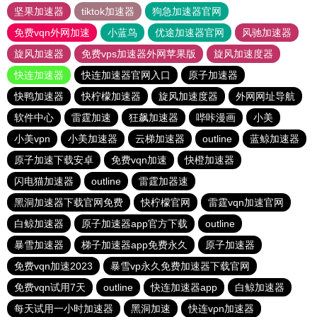
坚果加速器
tiktok加速器
狗急加速器官网
免费vqn外网加速
小蓝鸟
优途加速器官网
风驰加速器
旋风加速器
免费vps加速器外网苹果版
旋风加速度器
快连加速器
快连加速器官网入口
原子加速器
快鸭加速器
快柠檬加速器
旋风加速度器
外网网址导航
软件中心
雷霆加速
狂飙加速器
哔咔漫画
小美
小美vpn
小美加速器
云梯加速器
outline
蓝鲸加速器
原子加速下载安卓
免费vqn加速
快橙加速器
闪电猫加速器
outline
雷霆加器速
黑洞加速器下载官网免费
快柠檬官网
雷霆vqn加速官网
白鲸加速器
原子加速器app官方下载
outline
暴雪加速器
梯子加速器app免费永久
原子加速器
免费vqn加速2023
暴雪vp永久免费加速器下载官网
免费vqn试用7天
outline
快连加速器app
白鲸加速器
每天试用一小时加速器
黑洞加速
快连vρn加速器