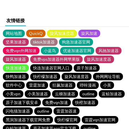
友情链接
网站地图
QuickQ
旋风加速度器
旋风加速
坚果加速器
tiktok加速器
狗急加速器官网
免费vqn外网加速
小蓝鸟
优途加速器官网
风驰加速器
旋风加速器
免费vps加速器外网苹果版
旋风加速度器
快连加速器
快连加速器官网入口
原子加速器
快鸭加速器
快柠檬加速器
旋风加速度器
外网网址导航
软件中心
雷霆加速
狂飙加速器
哔咔漫画
小美
小美vpn
小美加速器
云梯加速器
outline
蓝鲸加速器
原子加速下载安卓
免费vqn加速
快橙加速器
闪电猫加速器
outline
雷霆加器速
黑洞加速器下载官网免费
快柠檬官网
雷霆vqn加速官网
白鲸加速器
原子加速器app官方下载
outline