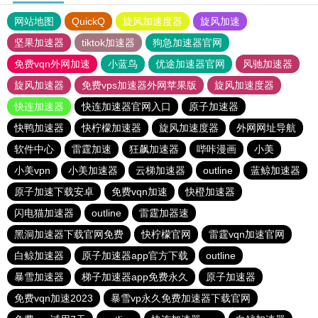
网站地图
QuickQ
旋风加速度器
旋风加速
坚果加速器
tiktok加速器
狗急加速器官网
免费vqn外网加速
小蓝鸟
优途加速器官网
风驰加速器
旋风加速器
免费vps加速器外网苹果版
旋风加速度器
快连加速器
快连加速器官网入口
原子加速器
快鸭加速器
快柠檬加速器
旋风加速度器
外网网址导航
软件中心
雷霆加速
狂飙加速器
哔咔漫画
小美
小美vpn
小美加速器
云梯加速器
outline
蓝鲸加速器
原子加速下载安卓
免费vqn加速
快橙加速器
闪电猫加速器
outline
雷霆加器速
黑洞加速器下载官网免费
快柠檬官网
雷霆vqn加速官网
白鲸加速器
原子加速器app官方下载
outline
暴雪加速器
梯子加速器app免费永久
原子加速器
免费vqn加速2023
暴雪vp永久免费加速器下载官网