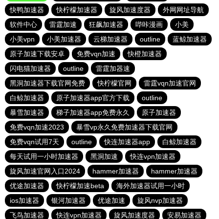
快鸭加速器
快柠檬加速器
旋风加速度器
外网网址导航
软件中心
雷霆加速
狂飙加速器
哔咔漫画
小美
小美vpn
小美加速器
云梯加速器
outline
蓝鲸加速器
原子加速下载安卓
免费vqn加速
快橙加速器
闪电猫加速器
outline
雷霆加器速
黑洞加速器下载官网免费
快柠檬官网
雷霆vqn加速官网
白鲸加速器
原子加速器app官方下载
outline
暴雪加速器
梯子加速器app免费永久
原子加速器
免费vqn加速2023
暴雪vp永久免费加速器下载官网
免费vqn试用7天
outline
快连加速器app
白鲸加速器
每天试用一小时加速器
黑洞加速
快连vρn加速器
旋风加速官网入口2024
hammer加速器
hammer加速器
优途加速器
快柠檬加速beta
海外加速器试用一小时
ios加速器
银河加速器
优途加速
旋风nvp加速器
飞鸟加速器
快连vρn加速器
旋风加速度器
安易加速器