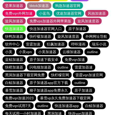
坚果加速器
tiktok加速器
狗急加速器官网
免费vqn外网加速
小蓝鸟
优途加速器官网
风驰加速器
旋风加速器
免费vps加速器外网苹果版
旋风加速度器
快连加速器
快连加速器官网入口
原子加速器
快鸭加速器
快柠檬加速器
旋风加速度器
外网网址导航
软件中心
雷霆加速
狂飙加速器
哔咔漫画
瑞乐小说
小美
小美vpn
小美加速器
云梯加速器
outline
蓝鲸加速器
原子加速下载安卓
免费vqn加速
快橙加速器
闪电猫加速器
outline
雷霆加器速
黑洞加速器下载官网免费
快柠檬官网
雷霆vqn加速官网
白鲸加速器
原子加速器app官方下载
outline
暴雪加速器
梯子加速器app免费永久
原子加速器
免费vqn加速2023
暴雪vp永久免费加速器下载官网
免费vqn试用7天
outline
快连加速器app
白鲸加速器
每天试用一小时加速器
黑洞加速
快连vρn加速器