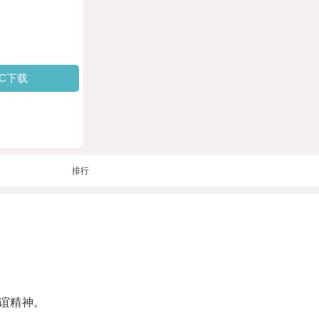
PC下载
排行
谊精神。