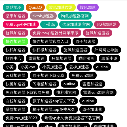
网站地图
QuickQ
旋风加速度器
旋风加速
坚果加速器
tiktok加速器
狗急加速器官网
免费vqn外网加速
小蓝鸟
优途加速器官网
风驰加速器
旋风加速器
免费vps加速器外网苹果版
旋风加速度器
快连加速器
快连加速器官网入口
原子加速器
快鸭加速器
快柠檬加速器
旋风加速度器
外网网址导航
软件中心
雷霆加速
狂飙加速器
哔咔漫画
瑞乐小说
小美
小美vpn
小美加速器
云梯加速器
outline
蓝鲸加速器
原子加速下载安卓
免费vqn加速
快橙加速器
闪电猫加速器
outline
雷霆加器速
黑洞加速器下载官网免费
快柠檬官网
雷霆vqn加速官网
白鲸加速器
原子加速器app官方下载
outline
暴雪加速器
梯子加速器app免费永久
原子加速器
免费vqn加速2023
暴雪vp永久免费加速器下载官网
免费vqn试用7天
outline
快连加速器app
白鲸加速器